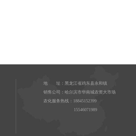
。
地 址：黑龙江省鸡东县永和镇
销售公司：哈尔滨市华南城农资大市场
农化服务热线：18845152399
15546071989